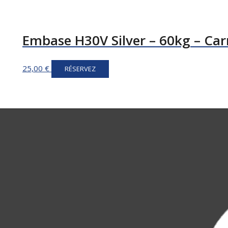
Embase H30V Silver – 60kg – Ca
25,00
€
RÉSERVEZ