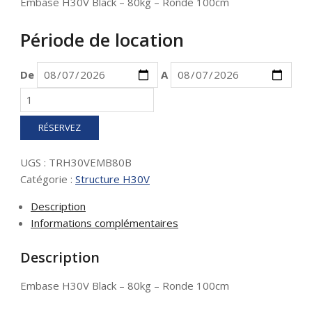
Embase H30V Black – 80kg – Ronde 100cm
Période de location
De
A
quantité
de
Embase
RÉSERVEZ
H30V
Black
UGS :
TRH30VEMB80B
-
Catégorie :
Structure H30V
80kg
-
Description
Ronde
Informations complémentaires
100cm
Description
Embase H30V Black – 80kg – Ronde 100cm