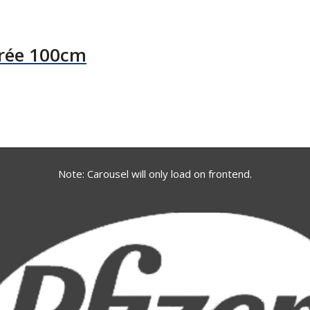
rrée 100cm
Note: Carousel will only load on frontend.