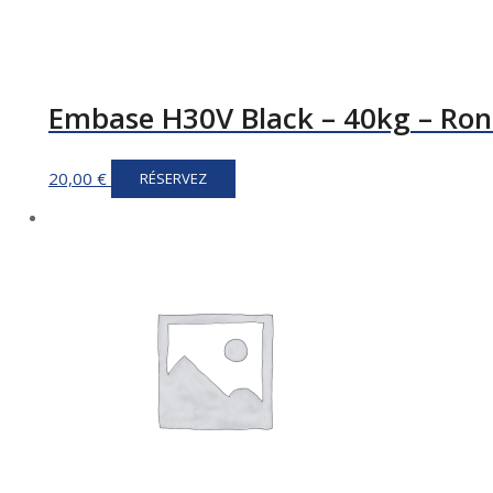
Embase H30V Black – 40kg – Ro
20,00
€
RÉSERVEZ