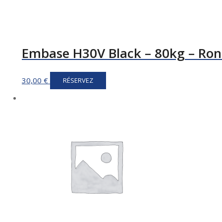
Embase H30V Black – 80kg – Ro
30,00
€
RÉSERVEZ