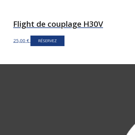
Flight de couplage H30V
25,00
€
RÉSERVEZ