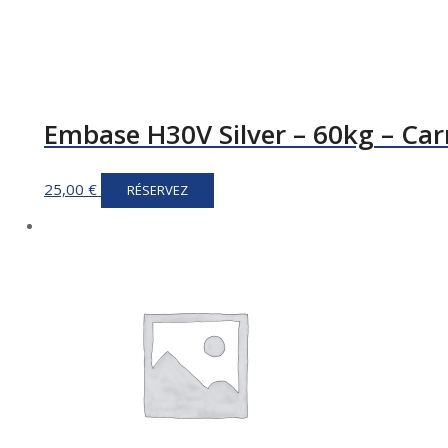
Embase H30V Silver – 60kg – Ca
25,00
€
RÉSERVEZ