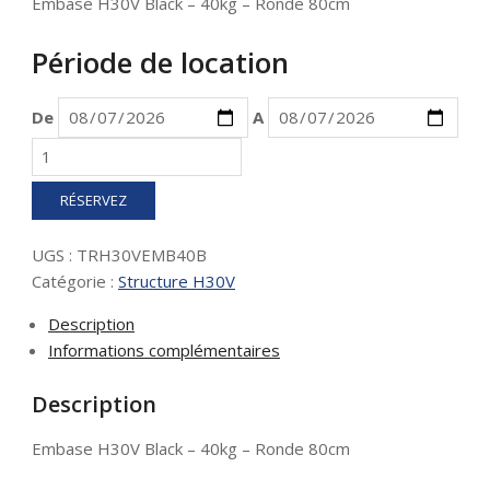
Embase H30V Black – 40kg – Ronde 80cm
Période de location
De
A
quantité
de
Embase
RÉSERVEZ
H30V
Black
UGS :
TRH30VEMB40B
-
Catégorie :
Structure H30V
40kg
-
Description
Ronde
Informations complémentaires
80cm
Description
Embase H30V Black – 40kg – Ronde 80cm