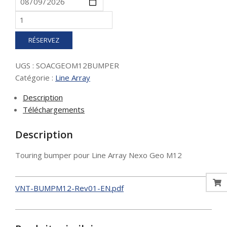
quantité
de
Touring
RÉSERVEZ
bumper
pour
UGS :
SOACGEOM12BUMPER
Line
Catégorie :
Line Array
Array
Nexo
Description
Geo
Téléchargements
M12
Description
Touring bumper pour Line Array Nexo Geo M12
VNT-BUMPM12-Rev01-EN.pdf