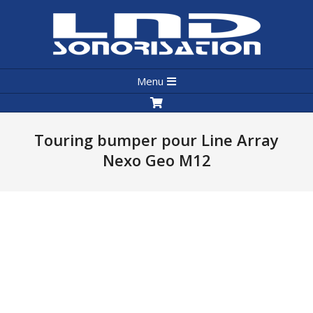
Skip
to
content
LND
Primary
Sonorisation
Menu
Navigation
Menu
Touring bumper pour Line Array
Nexo Geo M12