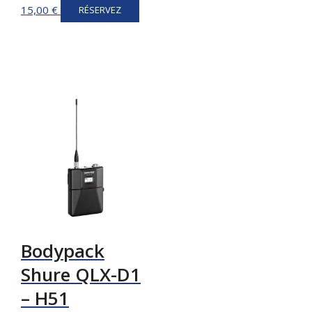
15,00
€
RÉSERVEZ
Bodypack
Shure QLX-D1
– H51