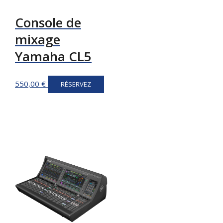
Console de
mixage
Yamaha CL5
550,00
€
RÉSERVEZ