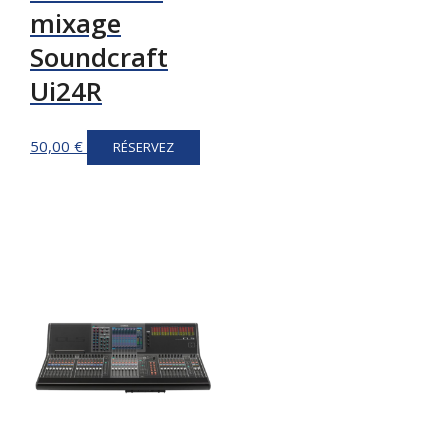
mixage
Soundcraft
Ui24R
50,00
€
RÉSERVEZ