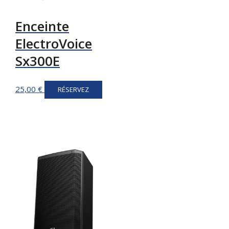
Enceinte
ElectroVoice
Sx300E
25,00
€
RÉSERVEZ