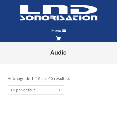
Skip
to
content
LND
Primary
Sonorisation
Menu
Navigation
Menu
Audio
Affichage de 1–16 sur 60 résultats