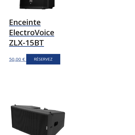
Enceinte
ElectroVoice
ZLX-15BT
50,00
€
RÉSERVEZ