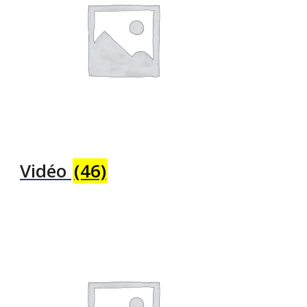
Vidéo
(46)