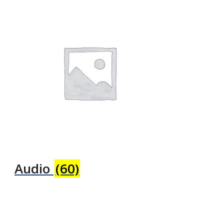
Audio
(60)