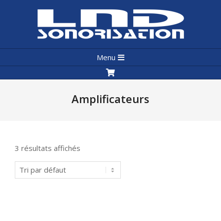
Skip
to
content
LND
Primary
Sonorisation
Menu
Navigation
Menu
Amplificateurs
3 résultats affichés