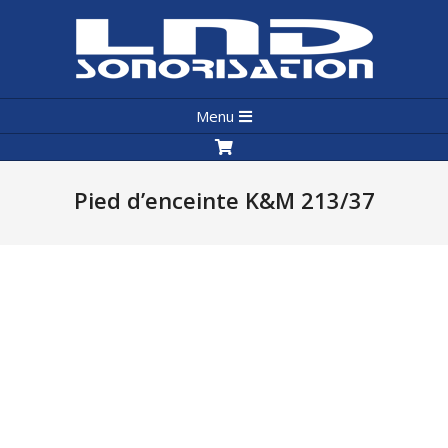
Skip
to
content
LND
Primary
Sonorisation
Menu
Navigation
Menu
Pied d’enceinte K&M 213/37