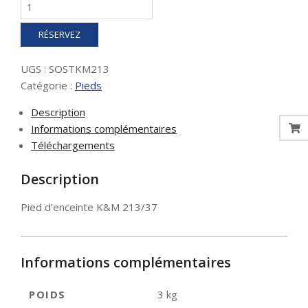
quantité
de
Pied
RÉSERVEZ
d'enceinte
K&M
UGS :
SOSTKM213
213/37
Catégorie :
Pieds
Description
Informations complémentaires
Téléchargements
Description
Pied d’enceinte K&M 213/37
Informations complémentaires
POIDS
3 kg