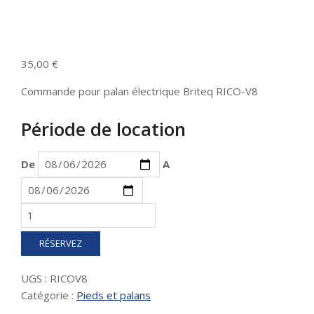
35,00
€
Commande pour palan électrique Briteq RICO-V8
Période de location
De
A
quantité
de
Commande
RÉSERVEZ
pour
palan
UGS :
RICOV8
électrique
Catégorie :
Pieds et palans
Briteq
RICO-