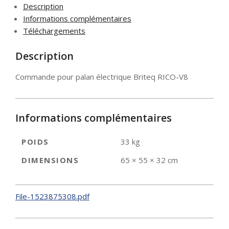
Description
V8
Informations complémentaires
Téléchargements
Description
Commande pour palan électrique Briteq RICO-V8
Informations complémentaires
POIDS
33 kg
DIMENSIONS
65 × 55 × 32 cm
File-1523875308.pdf