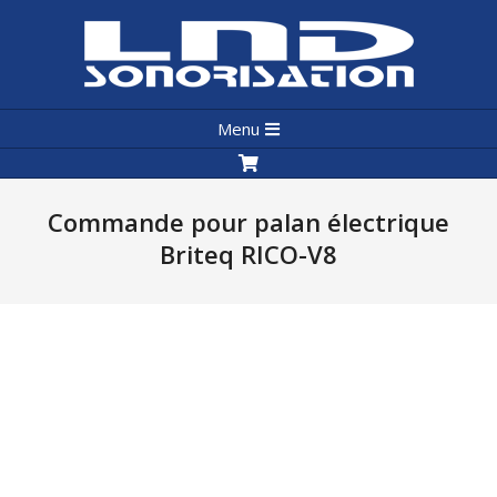
Skip
to
content
LND
Primary
Sonorisation
Menu
Navigation
Menu
Commande pour palan électrique
Briteq RICO-V8