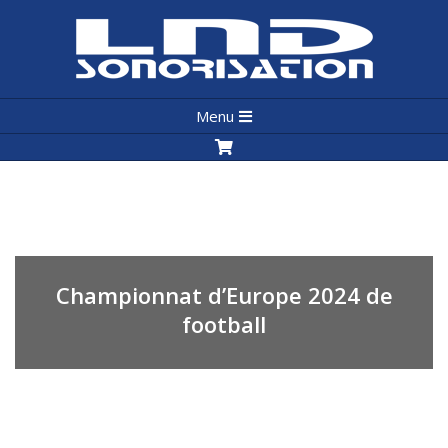
Skip
to
content
LND
Primary
Sonorisation
Menu
Navigation
Menu
Championnat d’Europe 2024 de
football